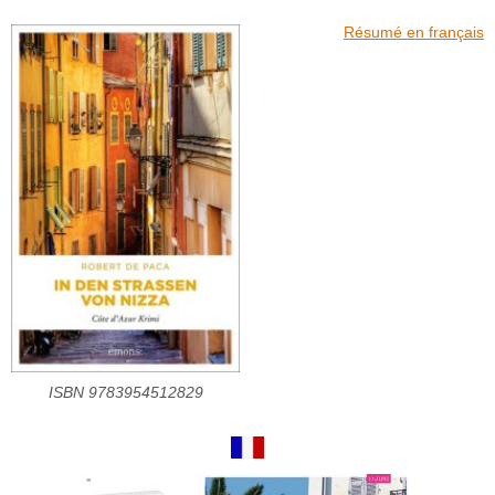
Résumé en français
ISBN 9783954512829