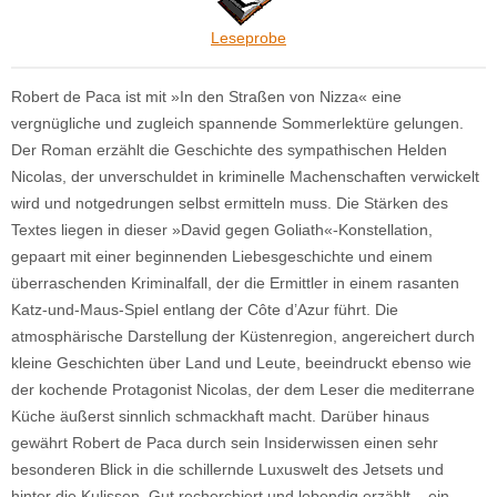
Leseprobe
Robert de Paca ist mit »In den Straßen von Nizza« eine
vergnügliche und zugleich spannende Sommerlektüre gelungen.
Der Roman erzählt die Geschichte des sympathischen Helden
Nicolas, der unverschuldet in kriminelle Machenschaften verwickelt
wird und notgedrungen selbst ermitteln muss. Die Stärken des
Textes liegen in dieser »David gegen Goliath«-Konstellation,
gepaart mit einer beginnenden Liebesgeschichte und einem
überraschenden Kriminalfall, der die Ermittler in einem rasanten
Katz-und-Maus-Spiel entlang der Côte d’Azur führt. Die
atmosphärische Darstellung der Küstenregion, angereichert durch
kleine Geschichten über Land und Leute, beeindruckt ebenso wie
der kochende Protagonist Nicolas, der dem Leser die mediterrane
Küche äußerst sinnlich schmackhaft macht. Darüber hinaus
gewährt Robert de Paca durch sein Insiderwissen einen sehr
besonderen Blick in die schillernde Luxuswelt des Jetsets und
hinter die Kulissen. Gut recherchiert und lebendig erzählt – ein