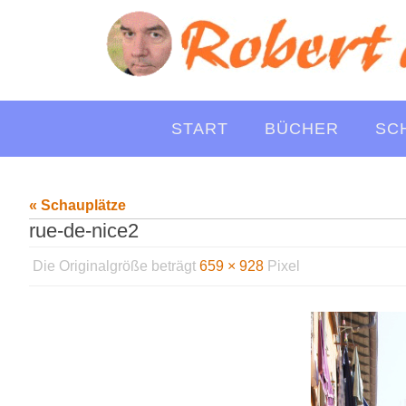
Zum
Inhalt
springen
Zum
START
BÜCHER
SC
Inhalt
springen
« Schauplätze
rue-de-nice2
Die Originalgröße beträgt
659 × 928
Pixel