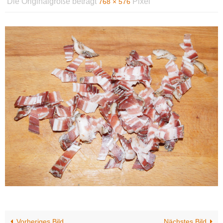
Die Originalgröße beträgt
Pixel
768 × 576
Vorheriges Bild
Nächstes Bild