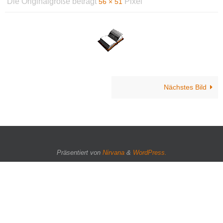
Die Originalgröße beträgt
Pixel
56 × 51
Nächstes Bild
Präsentiert von
Nirvana
&
WordPress.