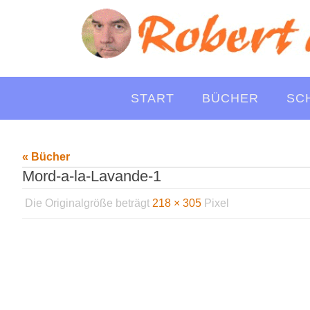
Zum
Inhalt
springen
Zum
START
BÜCHER
SC
Inhalt
springen
« Bücher
Mord-a-la-Lavande-1
Die Originalgröße beträgt
218 × 305
Pixel